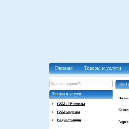
Главная
Товары и услуги
Конт
Товары и услуги
Назва
GSM / IP шлюзы
Конта
GSM модемы
Радиостанции
Адрес